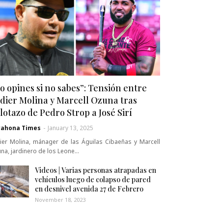
o opines si no sabes”: Tensión entre
dier Molina y Marcell Ozuna tras
lotazo de Pedro Strop a José Sirí
rahona Times
-
January 13, 2025
ier Molina, mánager de las Águilas Cibaeñas y Marcell
na, jardinero de los Leone…
Videos | Varias personas atrapadas en
vehículos luego de colapso de pared
en desnivel avenida 27 de Febrero
November 18, 2023