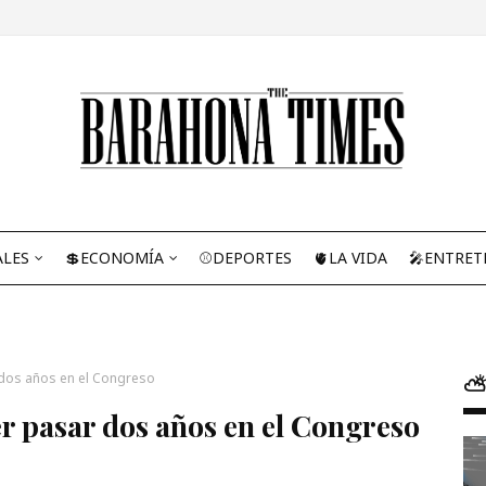
ALES
💲ECONOMÍA
⚾DEPORTES
🫀LA VIDA
🎤ENTRET
r dos años en el Congreso
⛅
er pasar dos años en el Congreso