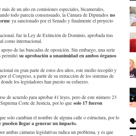
r más de un año en comisiones especiales, bicamerales,
no
 cuando todo parecía consensuado, la Cámara de Diputados
forme
ya sancionado por el Senado y finalmente el proyecto
nacional, fue la Ley de Extinción de Dominio, aprobada tras
al como internacional.
 apoyo de las bancadas de oposición. Sin embargo, una serie
su aprobación a unanimidad en ambos órganos
s permitió
acional en gran parte de estos dos años, este medio recopiló y
s por el Congreso, a partir de su extracción de los sistemas de
 donde los legisladores han puesto su esfuerzo.
se de acuerdo para aprobar 41 leyes, pero de este número 23
solo 17 fueron
 Suprema Corte de Justicia, por lo que
ue solo cambian el nombre de alguna calle o estructura, por lo
🗣
e pueden llegar a generar un impacto.
 por ambas cámaras legislativas radica un problema, y es que