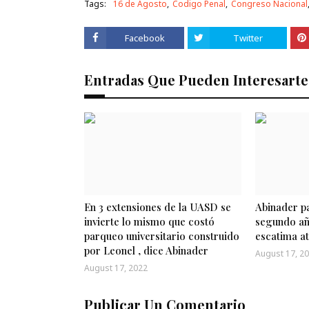
Tags:
16 de Agosto
Codigo Penal
Congreso Nacional
Facebook
Twitter
Entradas Que Pueden Interesarte
En 3 extensiones de la UASD se
Abinader pa
invierte lo mismo que costó
segundo añ
parqueo universitario construido
escatima a
por Leonel , dice Abinader
August 17, 2
August 17, 2022
Publicar Un Comentario