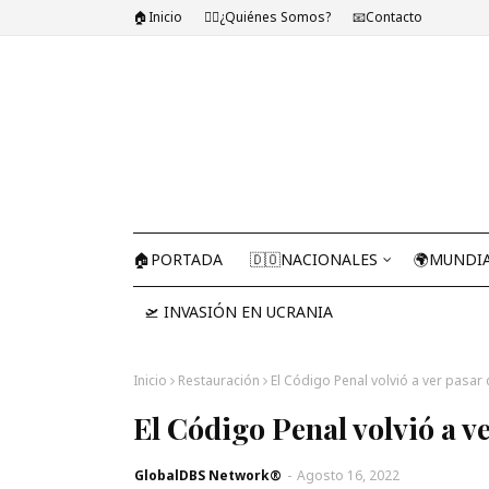
🏠Inicio
🤷‍♂️¿Quiénes Somos?
📧Contacto
🏠PORTADA
🇩🇴NACIONALES
🌍MUNDI
🛫 INVASIÓN EN UCRANIA
Inicio
Restauración
El Código Penal volvió a ver pasa
El Código Penal volvió a v
GlobalDBS Network®
-
Agosto 16, 2022