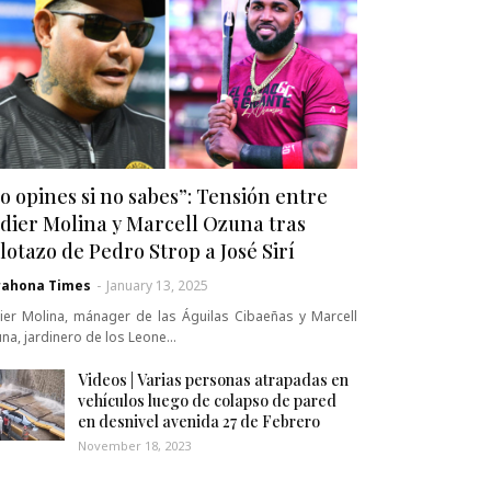
o opines si no sabes”: Tensión entre
dier Molina y Marcell Ozuna tras
lotazo de Pedro Strop a José Sirí
rahona Times
-
January 13, 2025
ier Molina, mánager de las Águilas Cibaeñas y Marcell
na, jardinero de los Leone…
Videos | Varias personas atrapadas en
vehículos luego de colapso de pared
en desnivel avenida 27 de Febrero
November 18, 2023