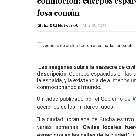
conmoción; cuerpos esparc
fosa común
GlobalDBS Network®
-
Abril 03, 2022
Las imágenes sobre la masacre de civil
descripción
. Cuerpos espacidos en las 
la espalda, y la existencia de al meno
conmocionando al mundo.
Un video publicado por el Gobierno de
V
acciones de los militares rusos.
“La ciudad ucraniana de Bucha estuvo
varias semanas.
Civiles locales fu
espacidos en las calles de la ciudad
“, 