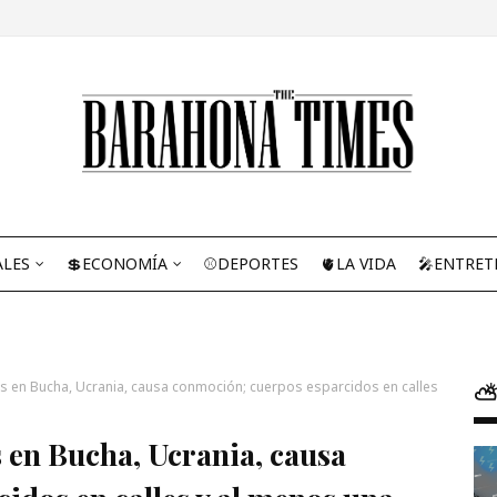
ALES
💲ECONOMÍA
⚾DEPORTES
🫀LA VIDA
🎤ENTRET
es en Bucha, Ucrania, causa conmoción; cuerpos esparcidos en calles
⛅
 en Bucha, Ucrania, causa