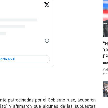
“N
Ya
pe
Ba
Yad
Ozu
nte patrocinadas por el Gobierno ruso, acusaron
also” y afirmaron que algunas de las supuestas