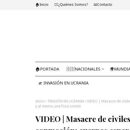
🏠Inicio
🤷‍♂️¿Quiénes Somos?
📧Contacto
🏠PORTADA
🇩🇴NACIONALES
🌍MUNDI
🛫 INVASIÓN EN UCRANIA
Inicio
TENSIÓN EN UCRANIA
VIDEO | Masacre de civil
y al menos una fosa común
VIDEO | Masacre de civiles