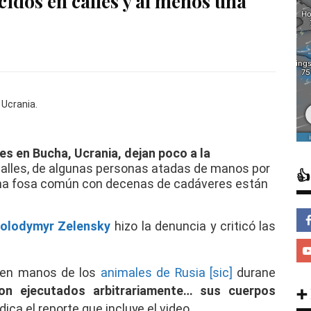
idos en calles y al menos una
es en Bucha, Ucrania, dejan poco a la
calles, de algunas personas atadas de manos por

s una fosa común con decenas de cadáveres están
olodymyr Zelensky
hizo la denuncia y criticó las
 en manos de los
animales de Rusia [sic]
durane
eron ejecutados arbitrariamente… sus cuerpos
➕
indica el reporte que incluye el video.