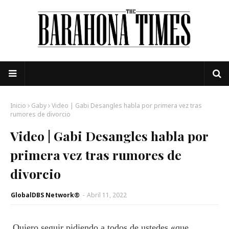
Inicio
Gaby
Video | Gabi Desangles habla por primera vez tras
rumores de divorcio
Video | Gabi Desangles habla por
primera vez tras rumores de
divorcio
GlobalDBS Network®
-
Abril 11, 2022
Quiero seguir pidiendo a todos de ustedes «que