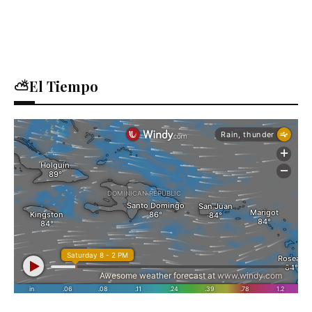
⛅El Tiempo