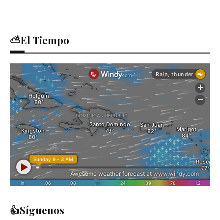
⛅El Tiempo
👍Síguenos