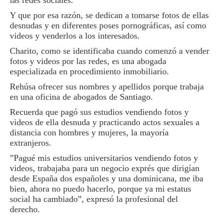
las redes sociales.
Y que por esa razón, se dedican a tomarse fotos de ellas
desnudas y en di­ferentes poses pornográfi­cas, así como
videos y ven­derlos a los interesados.
Charito, como se iden­tificaba cuando comenzó a vender
fotos y videos por las redes, es una abo­gada
especializada en procedimiento inmobi­liario.
Rehúsa ofrecer sus nombres y apellidos por­que trabaja
en una oficina de abogados de Santiago.
Recuerda que pagó sus estudios vendiendo fotos y
videos de ella desnuda y practicando actos sexua­les a
distancia con hom­bres y mujeres, la mayoría
extranjeros.
”Pagué mis estudios uni­versitarios vendiendo fo­tos y
videos, trabajaba pa­ra un negocio exprés que dirigían
desde España dos españoles y una dominica­na, me iba
bien, ahora no puedo hacerlo, porque ya mi estatus
social ha cam­biado”, expresó la profe­sional del
derecho.