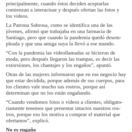
principalmente, cuando éstos deciden acep­tarlas
comienzan a interac­tuar y después ofertan las fotos y
los videos.
La Patrona Sabrosa, co­mo se identifica una de las
jóvenes, afirmó que traba­jaba en una farmacia de
Santiago, pero que cuando la pandemia quedó desem­
pleada y que una amiga su­ya la llevó a ese mundo.
“Con la pandemia las vi­deollamadas se hicieron de
moda, pero después llegaron las trampas, es decir las
extorsiones, los chantajes y los engaños”, apuntó.
Otras de las mujeres in­formaron que en ese nego­cio hay
que estar decidida, porque además de sus cuer­pos, para
los clientes vale mucho sus rostros, porque así
determinan que no los están engañando.
“Cuando vendemos fotos o videos a clientes, obligato­
riamente tenemos que pre­sentar intactos nuestros ros­
tros, porque eso los motiva a comprar el material que
ofertamos”, explicó.
No es engaño