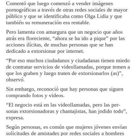
Comentó que luego co­menzó a vender imágenes
pornográficas a través de otras redes sociales de ma­yor
público y que se iden­tificaba como Olga Lidia y que
también su remunera­ción era rentable.
Pero lamenta con amar­gura que un negocio que años
atrás era floreciente, “ahora se ha ido a pique” por las
acciones ilícitas, de muchas personas que se han
dedicado a extorsionar por internet.
“Por eso muchos ciuda­danos y ciudadanas tienen miedo
de contratar servi­cios de videollamadas, por­que temen a
que los graben y luego traten de extorsio­narlos (as)”,
observó.
Sin embargo, reconoció que hay personas que si­guen
comprando fotos y vi­deos.
“El negocio está en las vi­deollamadas, pero las per­
sonas extorsionadoras y chantajistas, han jodido to­do”,
expresa.
Según personas, es co­mún que mujeres jóvenes envían
solicitudes de amis­tades por redes sociales a hombres