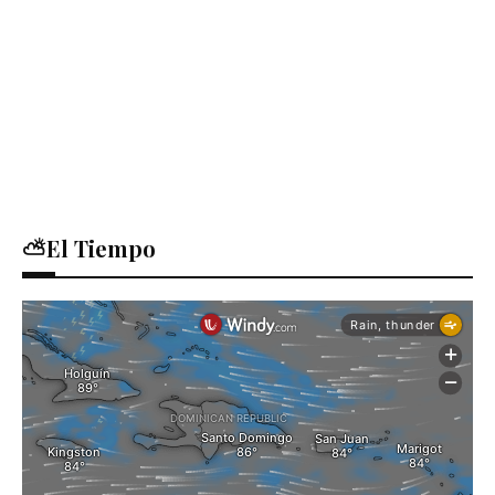
⛅El Tiempo