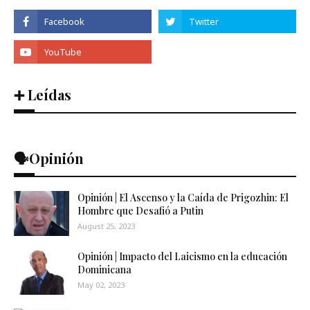
➕ Leídas
🗣️Opinión
Opinión | El Ascenso y la Caída de Prigozhin: El
Hombre que Desafió a Putin
August 25, 2023
Opinión | Impacto del Laicismo en la educación
Dominicana
May 02, 2023