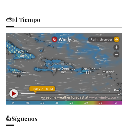
⛅El Tiempo
👍Síguenos