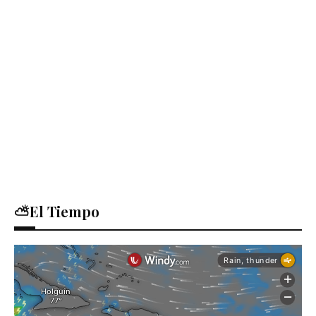
⛅El Tiempo