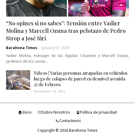
“No opines si no sabes”: Tensión entre Yadier
Molina y Marcell Ozuna tras pelotazo de Pedro
Strop a José Sirí
Barahona Times
-
January 13, 2025
Yadier Molina, mánager de las Águilas Cibaeñas y Marcell Ozuna,
jardinero de los Leone…
Videos | Varias personas atrapadas en vehículos
luego de colapso de pared en desnivel avenida
27 de Febrero
November 18, 2023
🏠Inicio
🤷‍♂️Sobre Nosotros
🔏Política de privacidad
📞Contactenos
Copyright ©
2026
Barahona Times