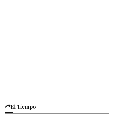
⛅El Tiempo