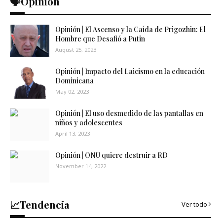
🗣️Opinión
Opinión | El Ascenso y la Caída de Prigozhin: El
Hombre que Desafió a Putin
August 25, 2023
Opinión | Impacto del Laicismo en la educación
Dominicana
May 02, 2023
Opinión | El uso desmedido de las pantallas en
niños y adolescentes
April 13, 2023
Opinión | ONU quiere destruir a RD
November 14, 2022
📈Tendencia
Ver todo