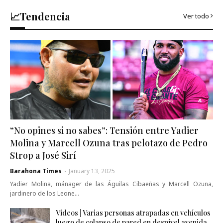
📈Tendencia
Ver todo
“No opines si no sabes”: Tensión entre Yadier
Molina y Marcell Ozuna tras pelotazo de Pedro
Strop a José Sirí
Barahona Times
-
January 13, 2025
Yadier Molina, mánager de las Águilas Cibaeñas y Marcell Ozuna,
jardinero de los Leone…
Videos | Varias personas atrapadas en vehículos
luego de colapso de pared en desnivel avenida