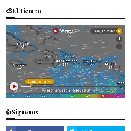
⛅El Tiempo
👍Síguenos