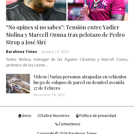
“No opines si no sabes”: Tensión entre Yadier
Molina y Marcell Ozuna tras pelotazo de Pedro
Strop a José Sirí
Barahona Times
-
January 13, 2025
Yadier Molina, mánager de las Águilas Cibaeñas y Marcell Ozuna,
jardinero de los Leone…
Videos | Varias personas atrapadas en vehículos
luego de colapso de pared en desnivel avenida
27 de Febrero
November 18, 2023
🏠Inicio
🤷‍♂️Sobre Nosotros
🔏Política de privacidad
📞Contactenos
Copyright ©
2026
Barahona Times