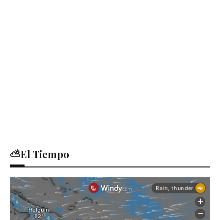
⛅El Tiempo