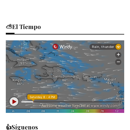
⛅El Tiempo
👍Síguenos