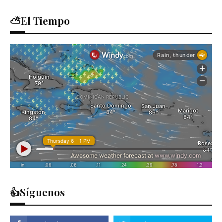
⛅El Tiempo
👍Síguenos