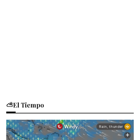
⛅El Tiempo