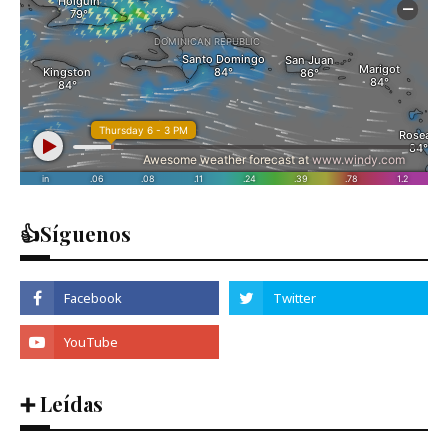
👍Síguenos
➕ Leídas