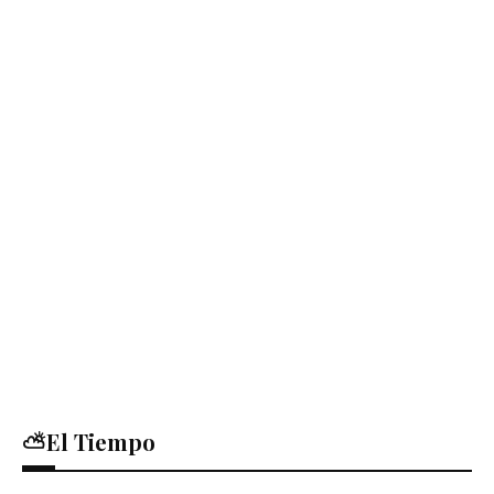
⛅El Tiempo