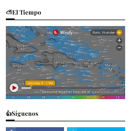
⛅El Tiempo
👍Síguenos