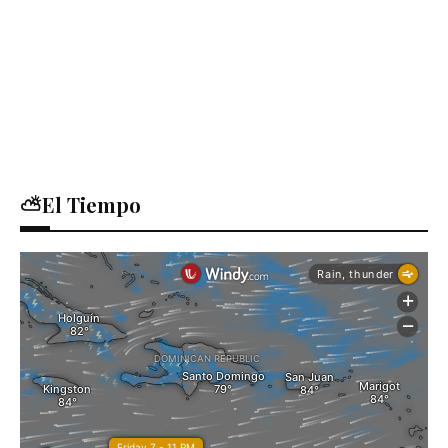
⛅El Tiempo