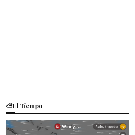
⛅El Tiempo