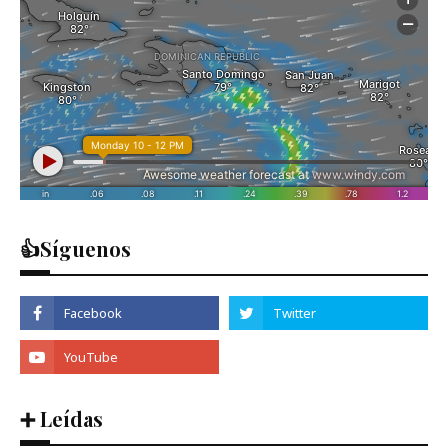
👍Síguenos
➕ Leídas