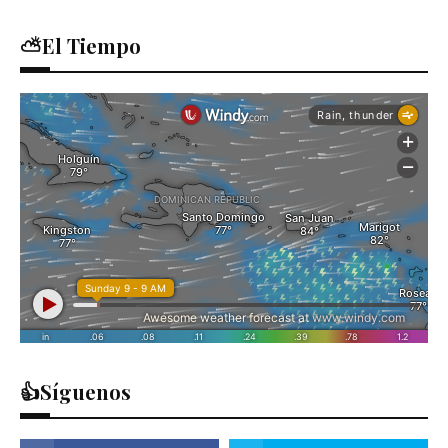
⛅El Tiempo
👍Síguenos