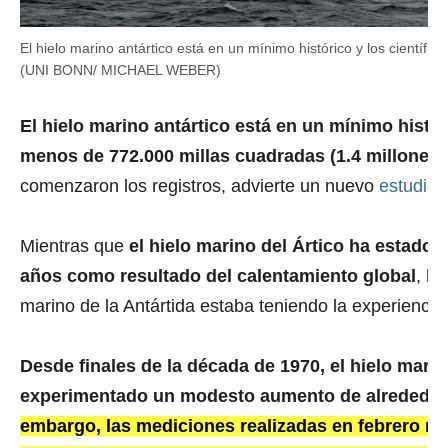
El hielo marino antártico está en un mínimo histórico y los científi
(UNI BONN/ MICHAEL WEBER)
El hielo marino antártico está en un mínimo histór
menos de 772.000 millas cuadradas (1.4 millones 
comenzaron los registros, advierte un nuevo
estudio c
Mientras que
el hielo marino del Ártico ha estado
años como resultado del
calentamiento global
, ha
marino de la Antártida estaba teniendo la experiencia
Desde finales de la década de 1970, el hielo marin
experimentado un modesto aumento de alrededor
embargo, las mediciones realizadas en febrero mu