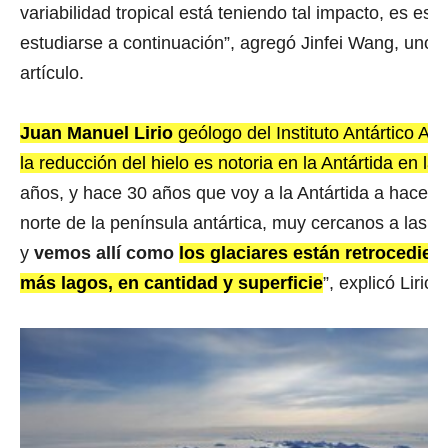
variabilidad tropical está teniendo tal impacto, es es
estudiarse a continuación”, agregó Jinfei Wang, uno d
artículo.
Juan Manuel Lirio
geólogo del Instituto Antártico Ar
la reducción del hielo es notoria en la Antártida en l
años, y hace 30 años que voy a la Antártida a hace ci
norte de la península antártica, muy cercanos a las b
y
vemos allí como
los glaciares están retrocedie
más lagos, en cantidad y superficie
”, explicó Lirio.