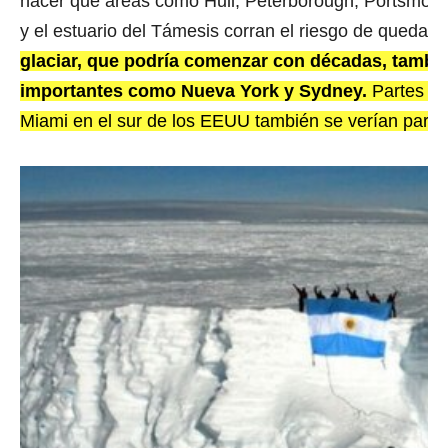
hacer que áreas como Hull, Peterborough, Portsmouth
y el estuario del Támesis corran el riesgo de quedar
glaciar, que podría comenzar con décadas, tambi
importantes como Nueva York y Sydney.
Partes d
Miami en el sur de los EEUU también se verían parti