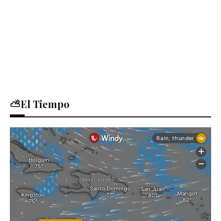
⛅El Tiempo