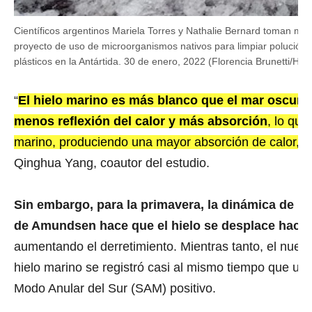
Científicos argentinos Mariela Torres y Nathalie Bernard toman mue
proyecto de uso de microorganismos nativos para limpiar polución 
plásticos en la Antártida. 30 de enero, 2022 (Florencia Brunetti/H
“
El hielo marino es más blanco que el mar oscuro 
menos reflexión del calor y más absorción
, lo que
marino, produciendo una mayor absorción de calor, en
Qinghua Yang, coautor del estudio.
Sin embargo, para la primavera, la dinámica de la 
de Amundsen hace que el hielo se desplace hacia 
aumentando el derretimiento. Mientras tanto, el nuevo
hielo marino se registró casi al mismo tiempo que u
Modo Anular del Sur (SAM) positivo.