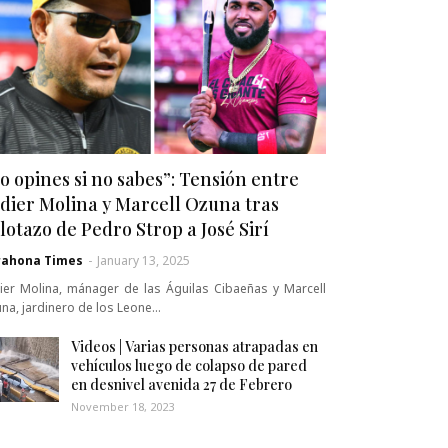
o opines si no sabes”: Tensión entre
dier Molina y Marcell Ozuna tras
lotazo de Pedro Strop a José Sirí
rahona Times
-
January 13, 2025
ier Molina, mánager de las Águilas Cibaeñas y Marcell
na, jardinero de los Leone…
Videos | Varias personas atrapadas en
vehículos luego de colapso de pared
en desnivel avenida 27 de Febrero
November 18, 2023