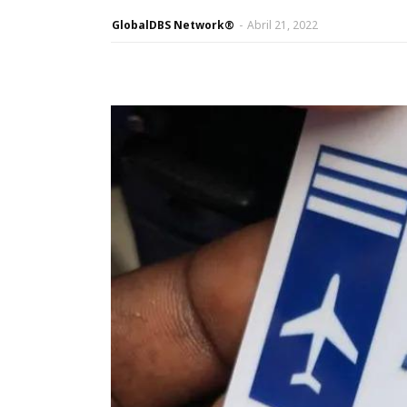
GlobalDBS Network®
-
Abril 21, 2022