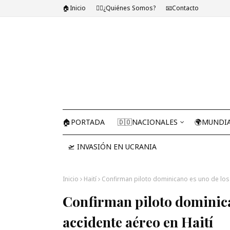
🏠Inicio
🤷‍♂️¿Quiénes Somos?
📧Contacto
🏠PORTADA
🇩🇴NACIONALES
🌍MUNDI
🛫 INVASIÓN EN UCRANIA
Inicio
Haití
Confirman piloto dominicano es uno de los 
Confirman piloto dominica
accidente aéreo en Haití