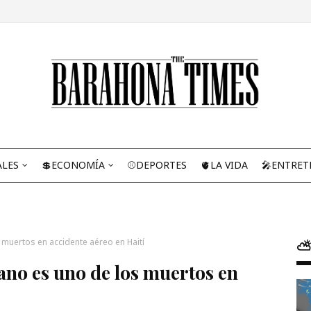
ALES
💲ECONOMÍA
⚾DEPORTES
🫀LA VIDA
🎤ENTRET
muertos en accidente aéreo en Haití
⛅
no es uno de los muertos en