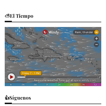
⛅El Tiempo
👍Síguenos