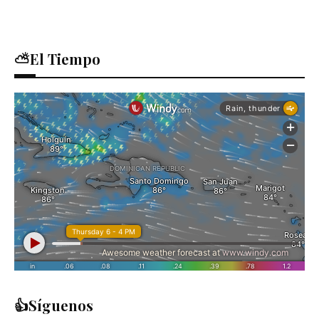
⛅El Tiempo
👍Síguenos