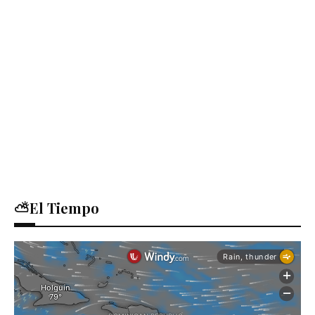
⛅El Tiempo