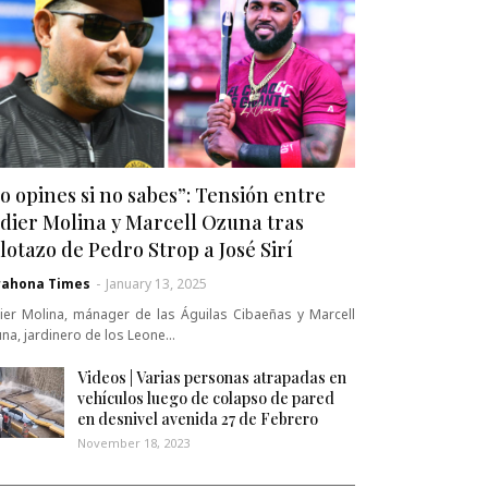
o opines si no sabes”: Tensión entre
dier Molina y Marcell Ozuna tras
lotazo de Pedro Strop a José Sirí
rahona Times
-
January 13, 2025
ier Molina, mánager de las Águilas Cibaeñas y Marcell
na, jardinero de los Leone…
Videos | Varias personas atrapadas en
vehículos luego de colapso de pared
en desnivel avenida 27 de Febrero
November 18, 2023