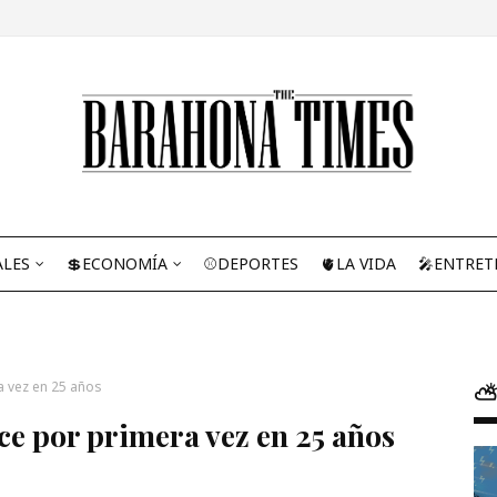
ALES
💲ECONOMÍA
⚾DEPORTES
🫀LA VIDA
🎤ENTRET
a vez en 25 años
⛅
ce por primera vez en 25 años