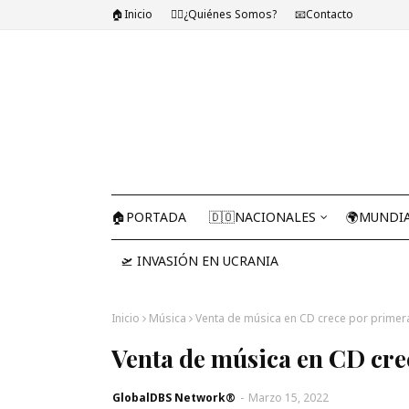
🏠Inicio
🤷‍♂️¿Quiénes Somos?
📧Contacto
🏠PORTADA
🇩🇴NACIONALES
🌍MUNDI
🛫 INVASIÓN EN UCRANIA
Inicio
Música
Venta de música en CD crece por primer
Venta de música en CD cre
GlobalDBS Network®
-
Marzo 15, 2022