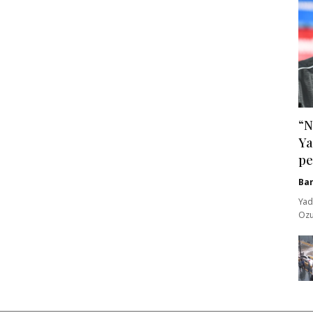
“N
Ya
pe
Ba
Yad
Ozu