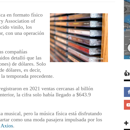
ca en formato físico
ry Association of
ido vinilo, los
or, con una operación
las compañías
idos detalló que las
ones) de dólares. Solo
e dólares, es decir,

 la temporada precedente.
registraron en 2021 ventas cercanas al billón
nterior, la cifra solo había llegado a $643.9
ia musical, pero la música física está disfrutando
cartar como una moda pasajera impulsada por los
➕
ó
Axios
.