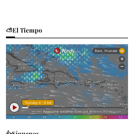
⛅El Tiempo
👍Síguenos