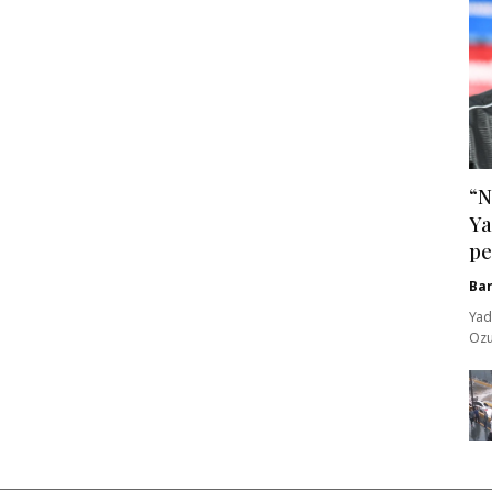
“N
Ya
pe
Ba
Yad
Ozu