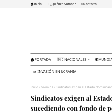
🏠Inicio
🤷‍♂️¿Quiénes Somos?
📧Contacto
🏠PORTADA
🇩🇴NACIONALES
🌍MUNDI
🛫 INVASIÓN EN UCRANIA
Inicio
Gremios
Sindicatos exigen al Estado dominican
Sindicatos exigen al Estad
sucediendo con fondo de p