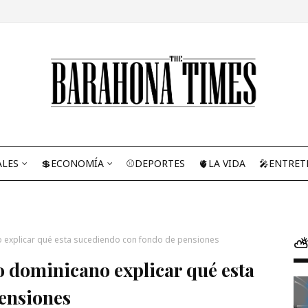
ALES
💲ECONOMÍA
⚾DEPORTES
🫀LA VIDA
🎤ENTRET
o explicar qué esta sucediendo con fondo de pensiones
⛅
o dominicano explicar qué esta
ensiones