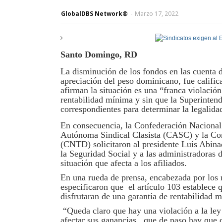
GlobalDBS Network®
-
Marzo 17, 2022
Santo Domingo, RD
La disminución de los fondos en las cuenta d
apreciación del peso dominicano, fue califi
afirman la situación es una “franca violación
rentabilidad mínima y sin que la Superintend
correspondientes para determinar la legalid
En consecuencia, la Confederación Naciona
Autónoma Sindical Clasista (CASC) y la Co
(CNTD) solicitaron al presidente Luís Abina
la Seguridad Social y a las administradoras 
situación que afecta a los afiliados.
En una rueda de prensa, encabezada por los r
especificaron que el artículo 103 establece q
disfrutaran de una garantía de rentabilidad m
“Queda claro que hay una violación a la ley
afectar sus ganancias, que de paso hay que d