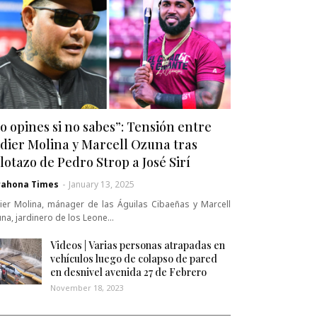
o opines si no sabes”: Tensión entre
dier Molina y Marcell Ozuna tras
lotazo de Pedro Strop a José Sirí
rahona Times
-
January 13, 2025
ier Molina, mánager de las Águilas Cibaeñas y Marcell
na, jardinero de los Leone…
Videos | Varias personas atrapadas en
vehículos luego de colapso de pared
en desnivel avenida 27 de Febrero
November 18, 2023