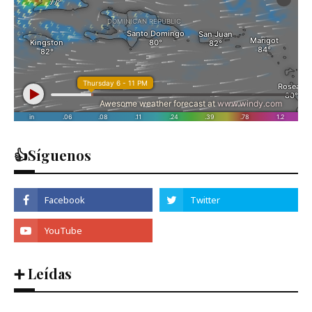
👍Síguenos
➕ Leídas