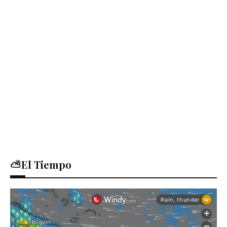
⛅El Tiempo