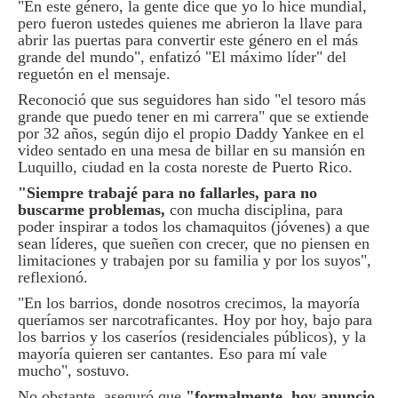
"En este género, la gente dice que yo lo hice mundial,
pero fueron ustedes quienes me abrieron la llave para
abrir las puertas para convertir este género en el más
grande del mundo", enfatizó "El máximo líder" del
reguetón en el mensaje.
Reconoció que sus seguidores han sido "el tesoro más
grande que puedo tener en mi carrera" que se extiende
por 32 años, según dijo el propio Daddy Yankee en el
video sentado en una mesa de billar en su mansión en
Luquillo, ciudad en la costa noreste de Puerto Rico.
"Siempre trabajé para no fallarles, para no
buscarme problemas,
con mucha disciplina, para
poder inspirar a todos los chamaquitos (jóvenes) a que
sean líderes, que sueñen con crecer, que no piensen en
limitaciones y trabajen por su familia y por los suyos",
reflexionó.
"En los barrios, donde nosotros crecimos, la mayoría
queríamos ser narcotraficantes. Hoy por hoy, bajo para
los barrios y los caseríos (residenciales públicos), y la
mayoría quieren ser cantantes. Eso para mí vale
mucho", sostuvo.
No obstante, aseguró que
"formalmente, hoy anuncio