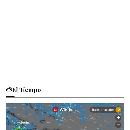
⛅El Tiempo