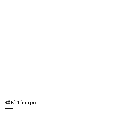
⛅El Tiempo