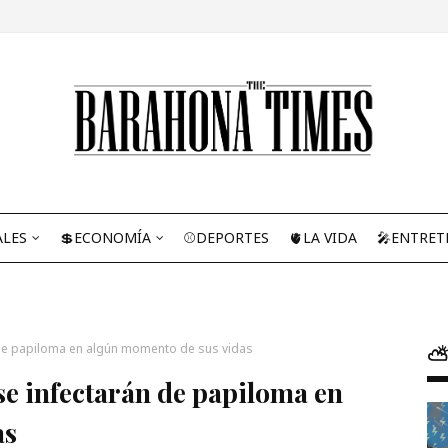
ALES
💲ECONOMÍA
⚾DEPORTES
🫀LA VIDA
🎤ENTRET
de papiloma en algún momento de sus vidas
⛅
se infectarán de papiloma en
as