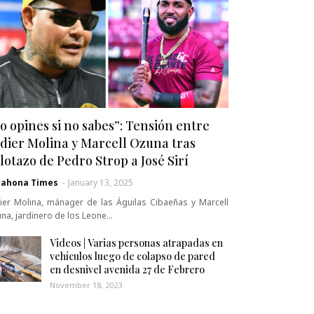
o opines si no sabes”: Tensión entre
dier Molina y Marcell Ozuna tras
lotazo de Pedro Strop a José Sirí
rahona Times
-
January 13, 2025
ier Molina, mánager de las Águilas Cibaeñas y Marcell
na, jardinero de los Leone…
Videos | Varias personas atrapadas en
vehículos luego de colapso de pared
en desnivel avenida 27 de Febrero
November 18, 2023