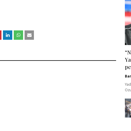
“N
Ya
pe
Ba
Yad
Ozu