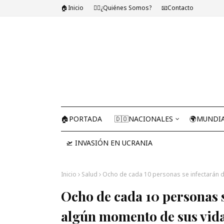
🏠Inicio
🤷‍♂️¿Quiénes Somos?
📧Contacto
🏠PORTADA
🇩🇴NACIONALES
🌍MUNDI
🛫 INVASIÓN EN UCRANIA
Inicio
Salud
Ocho de cada 10 personas se infectarán 
Ocho de cada 10 personas 
algún momento de sus vid