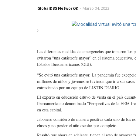
GlobalDBS Network®
-
Marzo 04, 2022
Las diferentes medidas de emergencias que tomaron los pa
evitaron “una catástrofe mayor” en el sistema educativo,
Estados Iberoamericanos (OEI).
“Se evitó una catástrofe mayor. La pandemia fue excepci
millones de niños y jóvenes se tuvieron que ir a sus casa
entrevistado por un equipo de LISTIN DIARIO.
El experto en educación estuvo de visita en el país durant
Iberoamericano denominado "Perspectivas de la EPJA frent
en esta capital.
Jabonero consideró de manera positiva cada uno de los esf
clases y no perder el año escolar por completo.
Resaltó que ahora en adelante, tienen el reto de avanzar