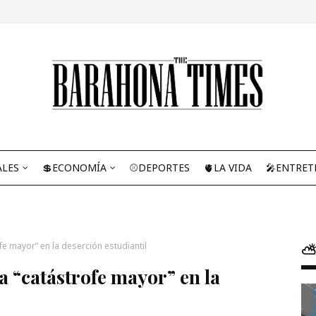
ALES
💲ECONOMÍA
⚾DEPORTES
🫀LA VIDA
🎤ENTRET
fe mayor” en la deserción estudiantil
⛅
a “catástrofe mayor” en la