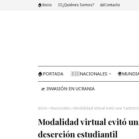
🏠Inicio
🤷‍♂️¿Quiénes Somos?
📧Contacto
🏠PORTADA
🇩🇴NACIONALES
🌍MUNDI
🛫 INVASIÓN EN UCRANIA
Inicio
Nacionales
Modalidad virtual evitó una “catástro
Modalidad virtual evitó un
deserción estudiantil