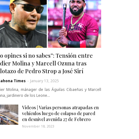
o opines si no sabes”: Tensión entre
dier Molina y Marcell Ozuna tras
lotazo de Pedro Strop a José Sirí
rahona Times
-
January 13, 2025
ier Molina, mánager de las Águilas Cibaeñas y Marcell
na, jardinero de los Leone…
Videos | Varias personas atrapadas en
vehículos luego de colapso de pared
en desnivel avenida 27 de Febrero
November 18, 2023