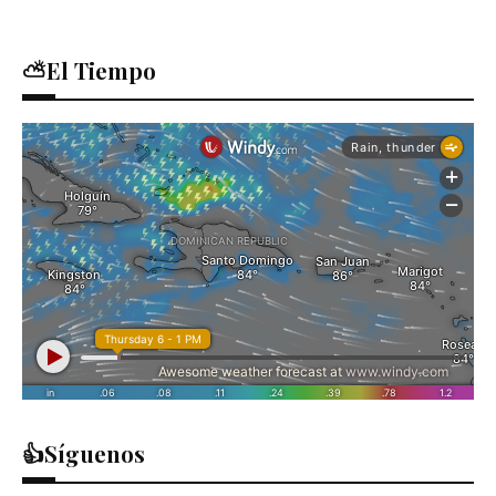
⛅El Tiempo
👍Síguenos