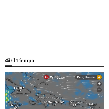
⛅El Tiempo