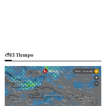
⛅El Tiempo