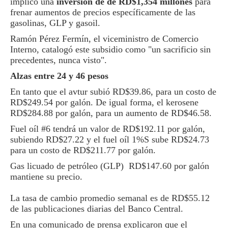
implicó una
inversión de de RD$1,354 millones
para
frenar aumentos de precios específicamente de las
gasolinas, GLP y gasoil.
Ramón Pérez Fermín, el viceministro de Comercio
Interno, catalogó este subsidio como "un sacrificio sin
precedentes, nunca visto".
Alzas entre 24 y 46 pesos
En tanto que el avtur subió RD$39.86, para un costo de
RD$249.54 por galón. De igual forma, el kerosene
RD$284.88 por galón, para un aumento de RD$46.58.
Fuel oíl #6 tendrá un valor de RD$192.11 por galón,
subiendo RD$27.22 y el fuel oíl 1%S sube RD$24.73
para un costo de RD$211.77 por galón.
Gas licuado de petróleo (GLP) RD$147.60 por galón
mantiene su precio.
La tasa de cambio promedio semanal es de RD$55.12
de las publicaciones diarias del Banco Central.
En una comunicado de prensa explicaron que el