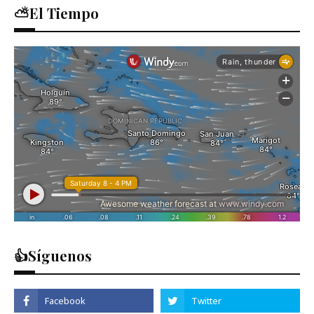
⛅El Tiempo
👍Síguenos