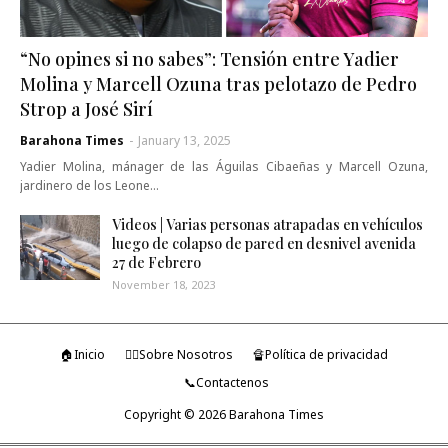
“No opines si no sabes”: Tensión entre Yadier
Molina y Marcell Ozuna tras pelotazo de Pedro
Strop a José Sirí
Barahona Times
-
January 13, 2025
Yadier Molina, mánager de las Águilas Cibaeñas y Marcell Ozuna,
jardinero de los Leone…
Videos | Varias personas atrapadas en vehículos
luego de colapso de pared en desnivel avenida
27 de Febrero
November 18, 2023
🏠Inicio
🤷‍♂️Sobre Nosotros
🔏Política de privacidad
📞Contactenos
Copyright ©
2026
Barahona Times