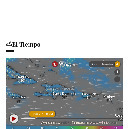
⛅El Tiempo