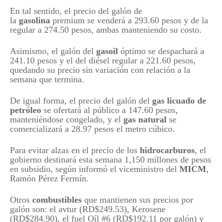
En tal sentido, el precio del galón de
la
gasolina
premium se venderá a 293.60 pesos y de la
regular a 274.50 pesos, ambas manteniendo su costo.
Asimismo, el galón del
gasoil
óptimo se despachará a
241.10 pesos y el del diésel regular a 221.60 pesos,
quedando su precio sin variación con relación a la
semana que termina.
De igual forma, el precio del galón del
gas licuado de
petróleo
se ofertará al público a 147.60 pesos,
manteniéndose congelado, y el
gas natural
se
comercializará a 28.97 pesos el metro cúbico.
Para evitar alzas en el precio de los
hidrocarburos
, el
gobierno destinará esta semana 1,150 millones de pesos
en subsidio, según informó el viceministro del
MICM
,
Ramón Pérez Fermín.
Otros
combustibles
que mantienen sus precios por
galón son: el a
vtur (RD$249.53),
Kerosene
(RD$284.90), el f
uel Oíl #6 (RD$192.11 por galón) y