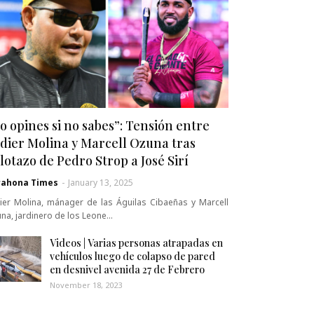
o opines si no sabes”: Tensión entre
dier Molina y Marcell Ozuna tras
lotazo de Pedro Strop a José Sirí
rahona Times
-
January 13, 2025
ier Molina, mánager de las Águilas Cibaeñas y Marcell
na, jardinero de los Leone…
Videos | Varias personas atrapadas en
vehículos luego de colapso de pared
en desnivel avenida 27 de Febrero
November 18, 2023