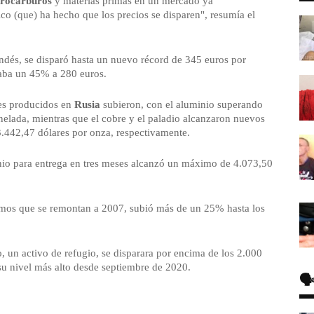
drocarburos
y materias primas en un mercado ya
 (que) ha hecho que los precios se disparen", resumía el
andés, se disparó hasta un nuevo récord de 345 euros por
aba un 45% a 280 euros.
ales producidos en
Rusia
subieron, con el aluminio superando
onelada, mientras que el cobre y el paladio alcanzaron nuevos
3.442,47 dólares por onza, respectivamente.
nio para entrega en tres meses alcanzó un máximo de 4.073,50
áximos que se remontan a 2007, subió más de un 25% hasta los
 un activo de refugio, se disparara por encima de los 2.000
su nivel más alto desde septiembre de 2020.
🗣