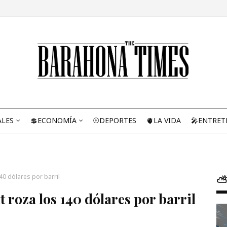
ALES
💲ECONOMÍA
⚾DEPORTES
🫀LA VIDA
🎤ENTRET
140 dólares por barril
⛅
t roza los 140 dólares por barril