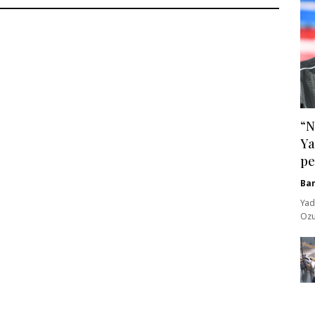
“N
Ya
pe
Ba
Yad
Ozu