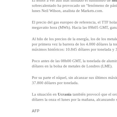
El temor a ver aún más limitado el suministro de
hi
sobrecalentado ha provocado un "fenómeno de pánico
lunes Neil Wilson, analista de Markets.com.
El precio del gas europeo de referencia, el TTF hol
megavatio hora (MWh). Hacia las 09h05 GMT, gan
Al hilo de los precios de la energía, los de los met
por primera vez la barrera de los 4.000 dólares la t
máximos históricos: 10.845 dólares por tonelada y 
Poco antes de las 08h00 GMT, la tonelada de alumi
dólares en la bolsa de metales de Londres (LME).
Por su parte el níquel, sin alcanzar sus últimos m
37.800 dólares por tonelada.
La situación en
Ucrania
también provocó que el oro,
dólares la onza el lunes por la mañana, alcanzando 
AFP