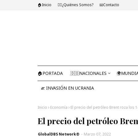
🏠Inicio
🤷‍♂️¿Quiénes Somos?
📧Contacto
🏠PORTADA
🇩🇴NACIONALES
🌍MUNDI
🛫 INVASIÓN EN UCRANIA
Inicio
Economía
El precio del petróleo Brent roza los 
El precio del petróleo Bren
GlobalDBS Network®
-
Marzo 07, 2022