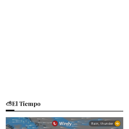
⛅El Tiempo