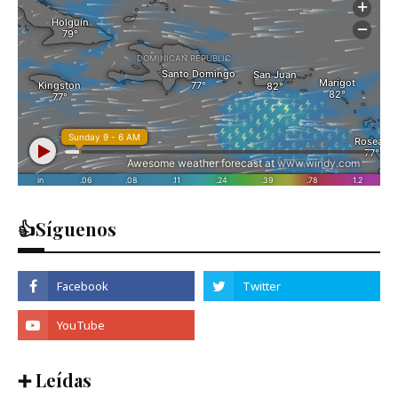
👍Síguenos
➕ Leídas