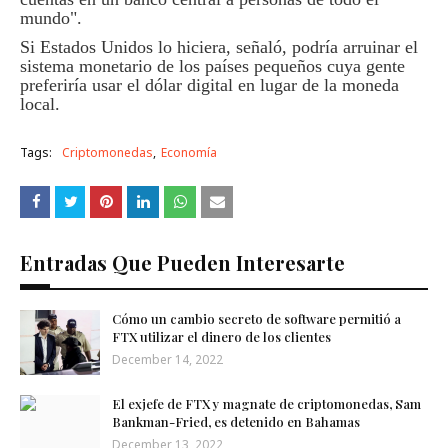
mundo".
Si Estados Unidos lo hiciera, señaló, podría arruinar el
sistema monetario de los países pequeños cuya gente
preferiría usar el dólar digital en lugar de la moneda
local.
Tags:
Criptomonedas
Economía
Entradas Que Pueden Interesarte
Cómo un cambio secreto de software permitió a
FTX utilizar el dinero de los clientes
December 14, 2022
El exjefe de FTX y magnate de criptomonedas, Sam
Bankman-Fried, es detenido en Bahamas
December 13, 2022