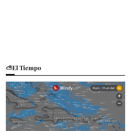
⛅El Tiempo