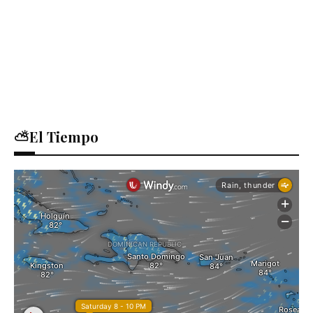
⛅El Tiempo