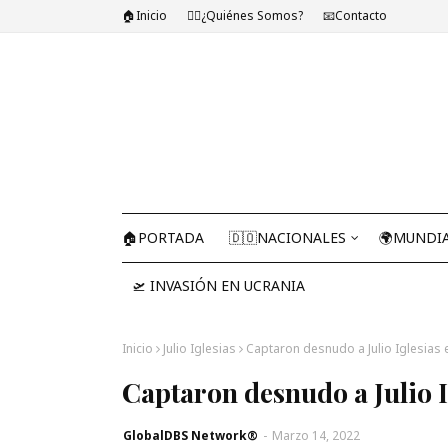
🏠Inicio
🤷‍♂️¿Quiénes Somos?
📧Contacto
🏠PORTADA
🇩🇴NACIONALES
🌍MUNDI
🛫 INVASIÓN EN UCRANIA
Inicio
Julio Iglesias
Captaron desnudo a Julio Iglesias 
Captaron desnudo a Julio 
GlobalDBS Network®
-
Marzo 14, 2022