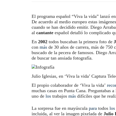
El programa español “Viva la vida” lanzó e
De acuerdo al medio europeo estas imágene
cuando se han decidido emitir. Diego Arrabal
al
cantante
español detalló lo complicado que
En
2002
todos buscaban la primera foto de
J
con
más
de 30 años de carrera, más de 750 c
buscado de la pecera de famosos. Diego Arra
de buscar tan ansiada fotografía.
Julio Iglesias, en ‘Viva la vida’ Captura Tele
El propio colaborador de ‘Viva la vida’
reco
muchas casas en Punta Cana. Preguntabas a l
uno de
los
trabajos
más
difíciles que he real
La sorpresa fue en mayúscula
para
todos
los
incluida, al ver la imagen pixelada de
Julio 