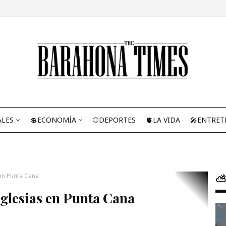
ALES
💲ECONOMÍA
⚾DEPORTES
🫀LA VIDA
🎤ENTRET
en Punta Cana
⛅
Iglesias en Punta Cana