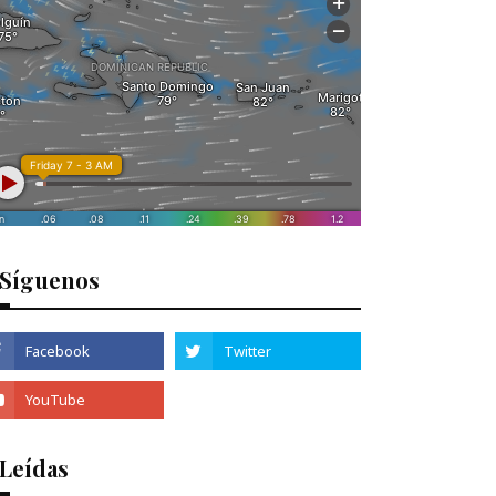
Síguenos
 Leídas