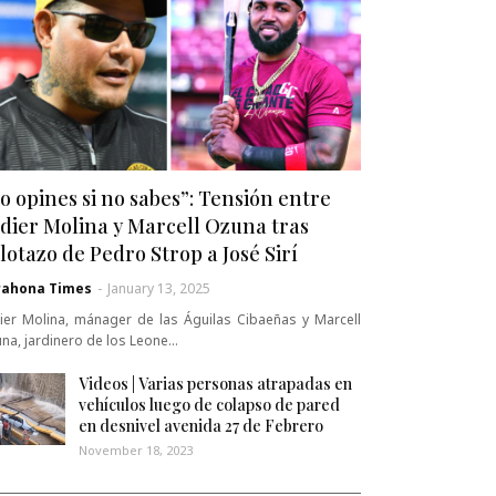
o opines si no sabes”: Tensión entre
dier Molina y Marcell Ozuna tras
lotazo de Pedro Strop a José Sirí
rahona Times
-
January 13, 2025
ier Molina, mánager de las Águilas Cibaeñas y Marcell
na, jardinero de los Leone…
Videos | Varias personas atrapadas en
vehículos luego de colapso de pared
en desnivel avenida 27 de Febrero
November 18, 2023