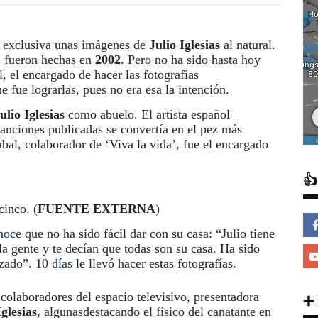
n exclusiva unas imágenes de
Julio Iglesias
al natural.
s fueron hechas en
2002
. Pero no ha sido hasta hoy
, el encargado de hacer las fotografías
 fue lograrlas, pues no era esa la intención.
ulio Iglesias
como abuelo. El artista español
anciones publicadas se convertía en el pez más
bal, colaborador de ‘Viva la vida’, fue el encargado

cinco. (
FUENTE EXTERNA
)
noce
que no ha sido fácil dar con su casa: “Julio tiene
a gente y te decían que todas son su casa. Ha sido
izado”. 10
días
le llevó hacer estas fotografías.
colaboradores del espacio televisivo, presentadora
➕
Iglesias
, algunasdestacando el físico del canatante en