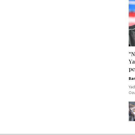
“N
Ya
pe
Ba
Yad
Ozu