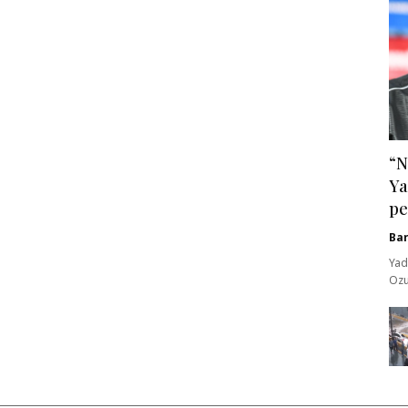
“N
Ya
pe
Ba
Yad
Ozu