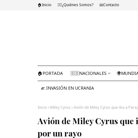
🏠Inicio
🤷‍♂️¿Quiénes Somos?
📧Contacto
🏠PORTADA
🇩🇴NACIONALES
🌍MUNDI
🛫 INVASIÓN EN UCRANIA
Inicio
Miley Cyrus
Avión de Miley Cyrus que iba a Para
Avión de Miley Cyrus que 
por un rayo