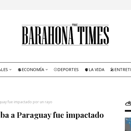
ALES
💲ECONOMÍA
⚾DEPORTES
🫀LA VIDA
🎤ENTRET
guay fue impactado por un rayo
⛅
iba a Paraguay fue impactado