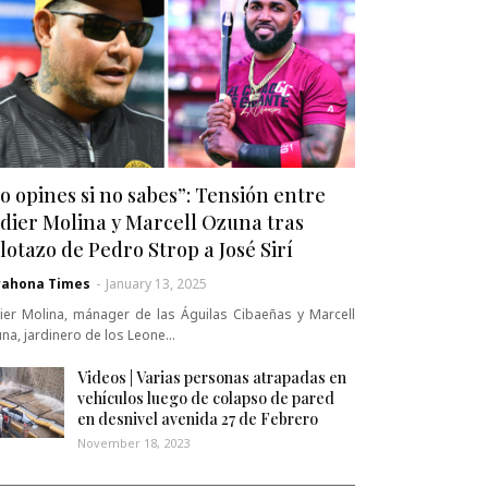
o opines si no sabes”: Tensión entre
dier Molina y Marcell Ozuna tras
lotazo de Pedro Strop a José Sirí
rahona Times
-
January 13, 2025
ier Molina, mánager de las Águilas Cibaeñas y Marcell
na, jardinero de los Leone…
Videos | Varias personas atrapadas en
vehículos luego de colapso de pared
en desnivel avenida 27 de Febrero
November 18, 2023