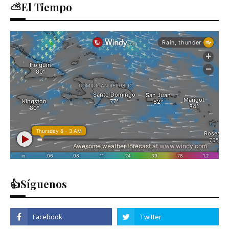
⛅El Tiempo
👍Síguenos