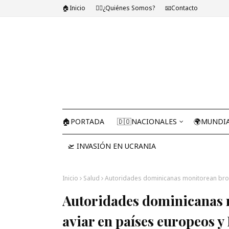
🏠Inicio
🤷‍♂️¿Quiénes Somos?
📧Contacto
🏠PORTADA
🇩🇴NACIONALES
🌍MUNDI
🛫 INVASIÓN EN UCRANIA
Inicio
Salud
Autoridades dominicanas monitorean brote
Autoridades dominicanas 
aviar en países europeos y