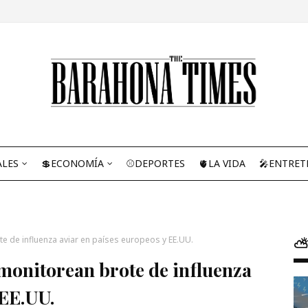
ALES
💲ECONOMÍA
⚾DEPORTES
🫀LA VIDA
🎤ENTRET
 de influenza aviar en países europeos y EE.UU.
⛅
monitorean brote de influenza
 EE.UU.