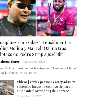
o opines si no sabes”: Tensión entre
dier Molina y Marcell Ozuna tras
lotazo de Pedro Strop a José Sirí
rahona Times
-
January 13, 2025
ier Molina, mánager de las Águilas Cibaeñas y Marcell
na, jardinero de los Leone…
Videos | Varias personas atrapadas en
vehículos luego de colapso de pared
en desnivel avenida 27 de Febrero
November 18, 2023