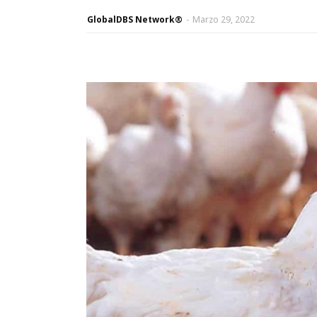
GlobalDBS Network®
-
Marzo 29, 2022