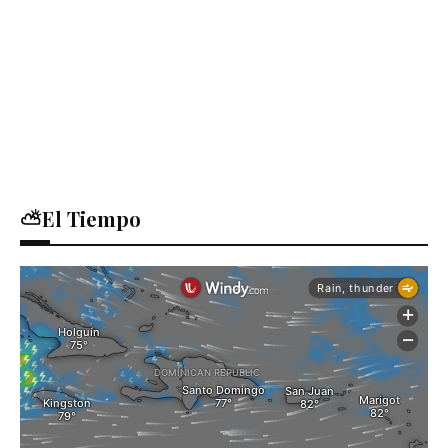
⛅El Tiempo