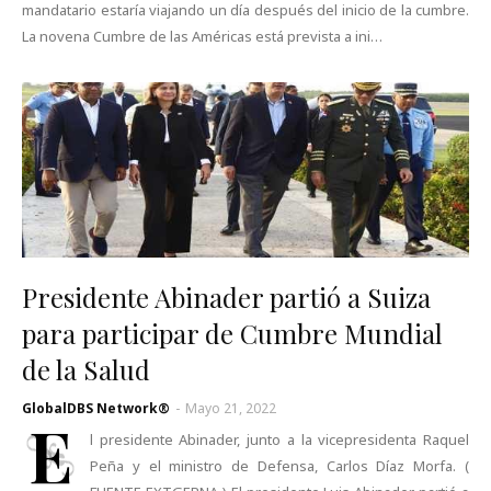
mandatario estaría viajando un día después del inicio de la cumbre.
La novena Cumbre de las Américas está prevista a ini…
Presidente Abinader partió a Suiza
para participar de Cumbre Mundial
de la Salud
GlobalDBS Network®
-
Mayo 21, 2022
E
l presidente Abinader, junto a la vicepresidenta Raquel
Peña y el ministro de Defensa, Carlos Díaz Morfa. (