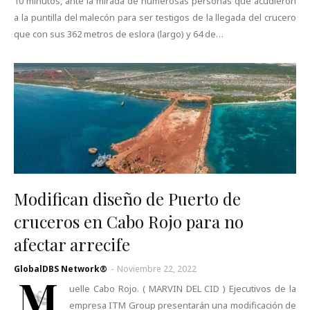
10 minutos, ante la mirada de numerosas personas que acudieron
a la puntilla del malecón para ser testigos de la llegada del crucero
que con sus 362 metros de eslora (largo) y 64 de…
Modifican diseño de Puerto de
cruceros en Cabo Rojo para no
afectar arrecife
GlobalDBS Network®
-
Noviembre 22, 2022
M
uelle Cabo Rojo. ( MARVIN DEL CID ) Ejecutivos de la
empresa ITM Group presentarán una modificación de