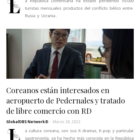
L
a República Dominicana ha estado perdiendo 59.000
turistas mensuales productos del conflicto bélico entre
Rusia y Ucrania .
Coreanos están interesados en
aeropuerto de Pedernales y tratado
de libre comercio con RD
GlobalDBS Network®
-
Marzo 28, 2022
L
a cultura coreana, con sus K-dramas, K-pop y particular
gastronomía, se ha hecho más conocida en la República