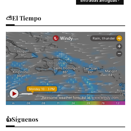
Entradas antiguas
⛅El Tiempo
👍Síguenos