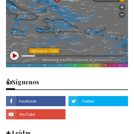
👍Síguenos
➕ Leídas