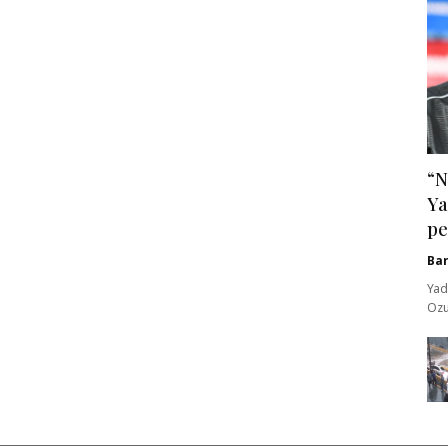
“N
Ya
pe
Ba
Yad
Ozu