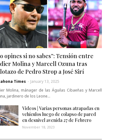
o opines si no sabes”: Tensión entre
dier Molina y Marcell Ozuna tras
lotazo de Pedro Strop a José Sirí
rahona Times
-
January 13, 2025
ier Molina, mánager de las Águilas Cibaeñas y Marcell
na, jardinero de los Leone…
Videos | Varias personas atrapadas en
vehículos luego de colapso de pared
en desnivel avenida 27 de Febrero
November 18, 2023