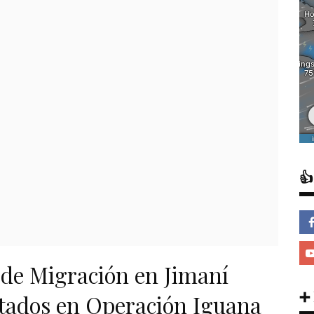

de Migración en Jimaní
➕
utados en Operación Iguana