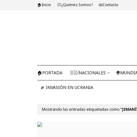
🏠Inicio
🤷‍♂️¿Quiénes Somos?
📧Contacto
🏠PORTADA
🇩🇴NACIONALES
🌍MUNDI
🛫 INVASIÓN EN UCRANIA
Mostrando las entradas etiquetadas como
JIMANÍ