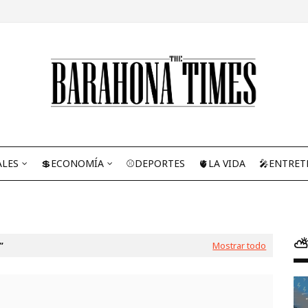
ALES
💲ECONOMÍA
⚾DEPORTES
🫀LA VIDA
🎤ENTRET
⛅
Mostrar todo