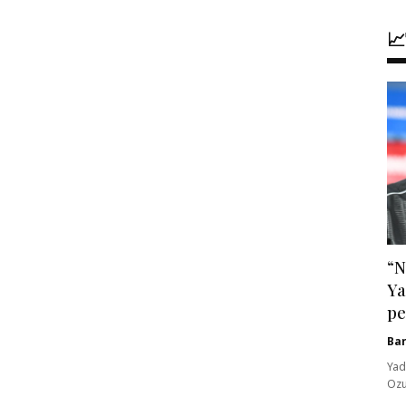

“N
Ya
pe
Ba
Yad
Ozu