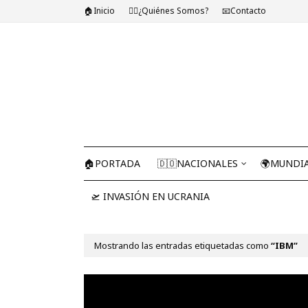
🏠Inicio
🤷‍♂️¿Quiénes Somos?
📧Contacto
🏠PORTADA
🇩🇴NACIONALES
🌍MUNDI
🛫 INVASIÓN EN UCRANIA
Mostrando las entradas etiquetadas como
IBM