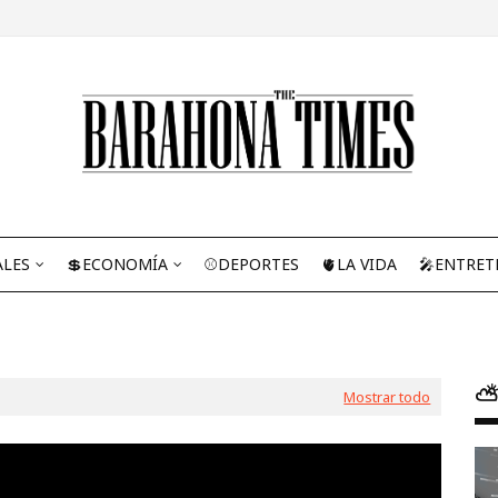
ALES
💲ECONOMÍA
⚾DEPORTES
🫀LA VIDA
🎤ENTRET
⛅
Mostrar todo