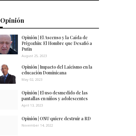
️Opinión
Opinión | El Ascenso y la Caída de
Prigozhin: El Hombre que Desafió a
Putin
August 25, 2023
Opinión | Impacto del Laicismo en la
educación Dominicana
May 02, 2023
Opinión | El uso desmedido de las
pantallas en niños y adolescentes
April 13, 2023
Opinión | ONU quiere destruir a RD
November 14, 2022