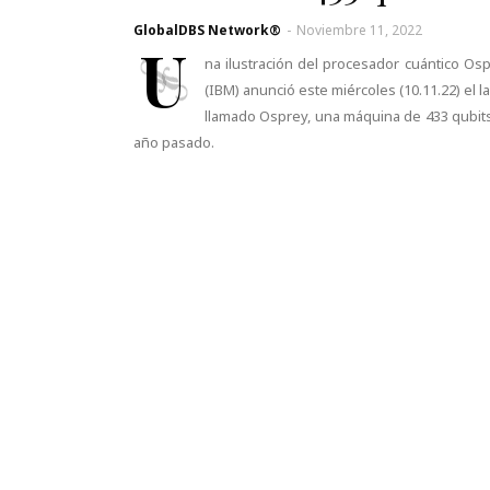
GlobalDBS Network®
-
Noviembre 11, 2022
U
na ilustración del procesador cuántico Os
(IBM) anunció este miércoles (10.11.22) el
llamado Osprey, una máquina de 433 qubits 
año pasado.