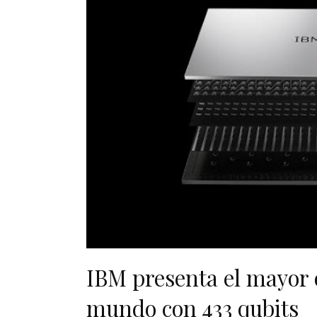
IBM presenta el mayor 
mundo con 433 qubits